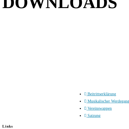
DOWNLOADS
Beitrittserklärung
Musikalischer Werdegan
Vereinswappen
Satzung
Links